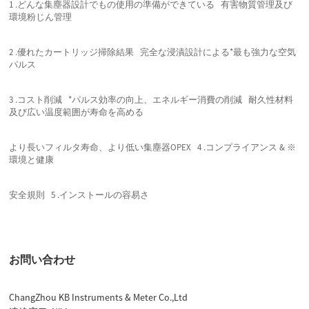
1 .どんな集塵器設計でもの使用の準備ができている 有害物質管理及び
環境粉じん管理
2 .優れたカートリッジ掃除結果 完全な浸漬設計による*最も強力な空気
パルス
3 .コスト削減 *パルス効率の向上、エネルギー消費の削減 耐久性材料
及び広い温度範囲が寿命を高める
より長いフィルタ寿命、より低い集塵器OPEX 4 .コンプライアンス & ※
環境と健康
安全規則
5 .インストールの容易さ
お問い合わせ
ChangZhou KB Instruments & Meter Co.,Ltd