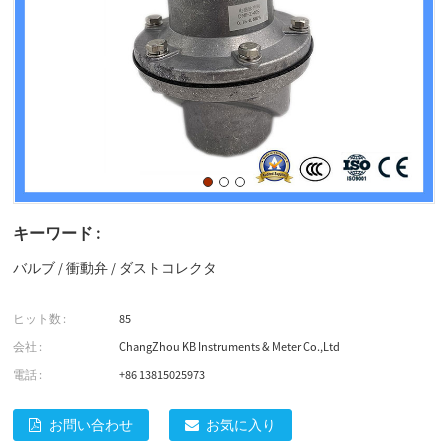
キーワード :
バルブ
/
衝動弁
/
ダストコレクタ
ヒット数 :
85
会社 :
ChangZhou KB Instruments & Meter Co.,Ltd
電話 :
+86 13815025973
お問い合わせ
お気に入り